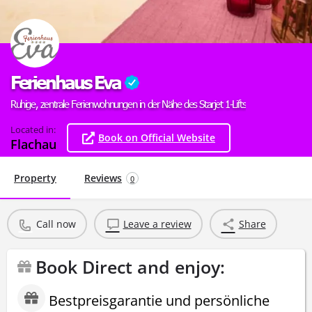
Ferienhaus Eva
Ruhige, zentrale Ferienwohnungen in der Nähe des Starjet 1-Lifts
Located in:
Book on Official Website
Flachau
Property
Reviews
0
Call now
Leave a review
Share
Book Direct and enjoy:
Bestpreisgarantie und persönliche